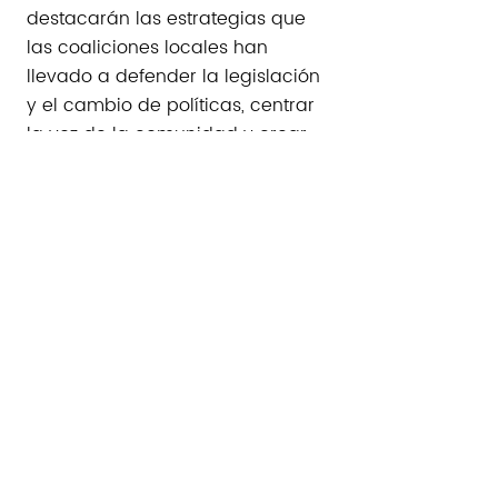
destacarán las estrategias que
las coaliciones locales han
llevado a defender la legislación
y el cambio de políticas, centrar
la voz de la comunidad y crear
redes de apoyo.
Featured speakers:​​
Angela Kelly, Boston Immigration
Justice Accompaniment Network
(BIJAN)
Cindy Lou, Esq.,Director de Política
Estatal, Kids In Need of Defense
(KIND)
Wendy Miron, LCSW, Director
sénior de servicios sociales, Kids
In Need of Defense (KIND)