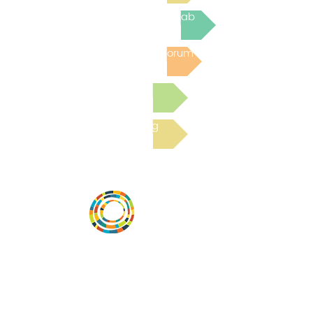
Join the next Virtual Learning Lab
Post to the Community Forum
Submit a Resource
Read the latest Blog
Desarrollar la capacidad de la
comunidad, transformar los sistemas y
fomentar la innovación para que todos
los niños prosperen. Desarrollado por
Vital Village Network en Boston Medical